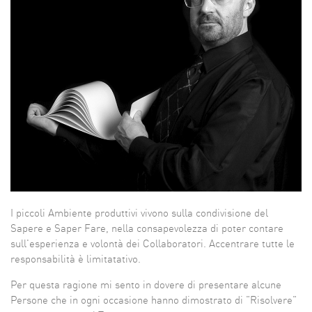
I piccoli Ambiente produttivi vivono sulla condivisione del
Sapere e Saper Fare, nella consapevolezza di poter contare
sull'esperienza e volontà dei Collaboratori. Accentrare tutte le
responsabilità è limitatativo.
Per questa ragione mi sento in dovere di presentare alcune
Persone che in ogni occasione hanno dimostrato di "Risolvere"