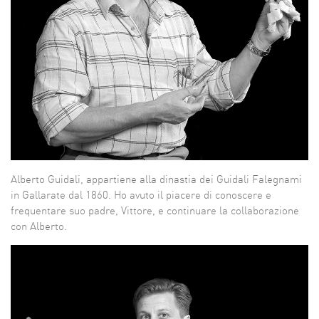
Alberto Guidali, appartiene alla dinastia dei Guidali Falegnami
in Gallarate dal 1860. Ho avuto il piacere di conoscere e
frequentare suo padre, Vittore, e continuare la collaborazione
con Alberto.