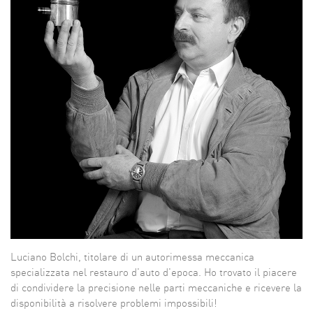
Luciano Bolchi, titolare di un autorimessa meccanica
specializzata nel restauro d'auto d'epoca. Ho trovato il piacere
di condividere la precisione nelle parti meccaniche e ricevere la
disponibilità a risolvere problemi impossibili!