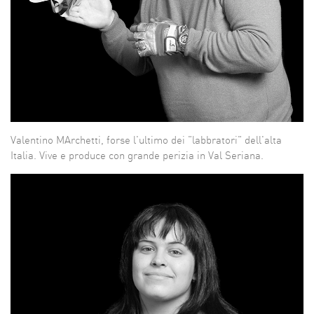
Valentino MArchetti, forse l'ultimo dei "labbratori" dell'alta
Italia. Vive e produce con grande perizia in Val Seriana.