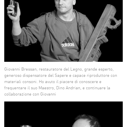
Giovanni Bressan, restauratore del Legno, grande esperto,
generoso dispensatore del Sapere e capace riproduttore con
materiali consoni. Ho avuto il piacere di conoscere e
frequentare il suo Maestro, Dino Andrian, e continuare la
collaborazione con Giovanni