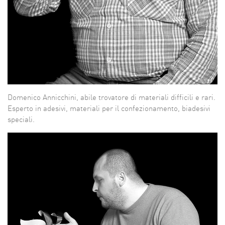
Domenico Annicchini, abile trovatore di materiali difficili e rari.
Esperto in adesivi, materiali per il confezionamento, biadesivi
speciali.