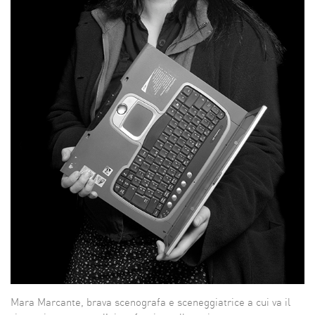
Mara Marcante, brava scenografa e sceneggiatrice a cui va il