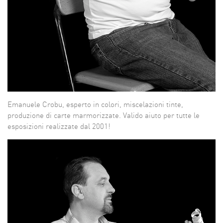
Emanuele Crobu, esperto in colori, miscelazioni tinte,
produzione di carte marmorizzate. Valido aiuto per tutte le
esposizioni realizzate dal 2001!