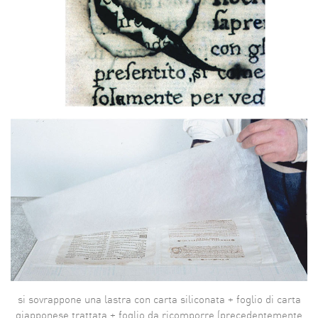
si sovrappone una lastra con carta siliconata + foglio di carta
giapponese trattata + foglio da ricomporre (precedentemente