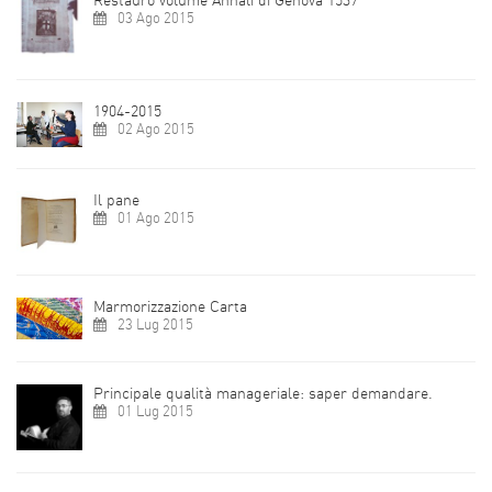
Restauro volume Annali di Genova 1537
03 Ago 2015
1904-2015
02 Ago 2015
Il pane
01 Ago 2015
Marmorizzazione Carta
23 Lug 2015
Principale qualità manageriale: saper demandare.
01 Lug 2015