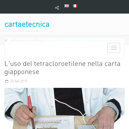
cartaetecnica
cartaetecnica
Blog
L'uso del tetracloroetilene nella carta giapponese
Toggle
navigati
L'uso del tetracloroetilene nella carta
giapponese
20
Set 2015