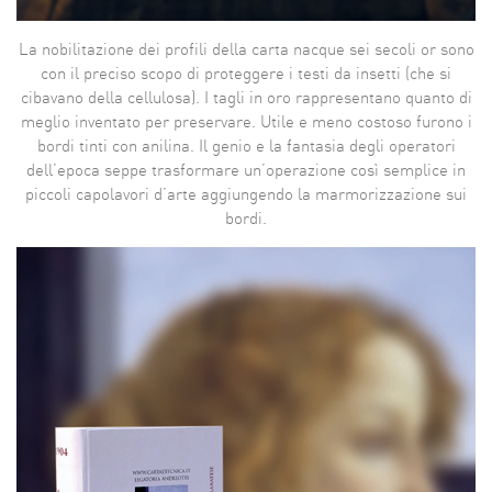
La nobilitazione dei profili della carta nacque sei secoli or sono
con il preciso scopo di proteggere i testi da insetti (che si
cibavano della cellulosa). I tagli in oro rappresentano quanto di
meglio inventato per preservare. Utile e meno costoso furono i
bordi tinti con anilina. Il genio e la fantasia degli operatori
dell’epoca seppe trasformare un’operazione così semplice in
piccoli capolavori d’arte aggiungendo la marmorizzazione sui
bordi.