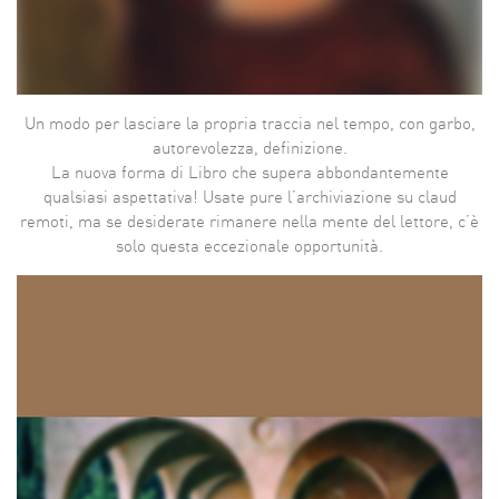
Un modo per lasciare la propria traccia nel tempo, con garbo,
autorevolezza, definizione.
La nuova forma di Libro che supera abbondantemente
qualsiasi aspettativa! Usate pure l’archiviazione su claud
remoti, ma se desiderate rimanere nella mente del lettore, c’è
solo questa eccezionale opportunità.